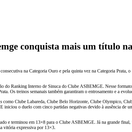
bemge conquista mais um títul
onsecutiva na Categoria Ouro e pela quinta vez na Categoria Prata, 
ção do Ranking Interno de Sinuca do Clube ASBEMGE. Nesse formato, o
a Prata. Os treinos semanais também garantiram o entrosamento e a evoluç
onais como Clube Labareda, Clube Belo Horizonte, Clube Olympico, C
niciou o duelo com cinco partidas negativas devido à ausência de u
uilibrado e terminou em 13×8 para o Clube ASBEMGE. Já na grande fina
a vitória expressiva por 13×3.