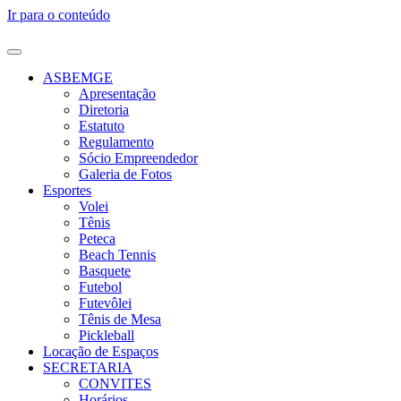
Ir para o conteúdo
ASBEMGE
Apresentação
Diretoria
Estatuto
Regulamento
Sócio Empreendedor
Galeria de Fotos
Esportes
Volei
Tênis
Peteca
Beach Tennis
Basquete
Futebol
Futevôlei
Tênis de Mesa
Pickleball
Locação de Espaços
SECRETARIA
CONVITES
Horários