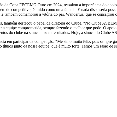
ão da Copa FECEMG Ouro em 2024, ressaltou a importância do apoio re
de competitivo, é unido como uma família. E nada disso seria possível
Ele também comemorou a vitória do pai, Wanderluz, que se consagrou c
nos, também destacou o papel da diretoria do Clube. “No Clube ASBEM
 ver a equipe comprometida, sempre fazendo o melhor que pode. O apoi
mentos do clube na sinuca trazem resultados. Hoje, a sinuca do Clube
ia em participar da competição. “Me sinto muito feliz, pois sempre gos
 títulos junto da nossa equipe, que é muito forte. Temos um salão de 