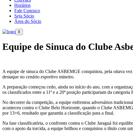
Horários
Fale Conosco
Seja Sócio
Área do Sócio
X
Equipe de Sinuca do Clube As
A equipe de sinuca do Clube ASBEMGE conquistou, pela oitava vez c
destaque no cenário esportivo mineiro.
A preparação começou cedo, ainda no início do ano, com a organiza
os classificados entre a 11ª e a 20ª posição participariam da categori
No decorrer da competição, a equipe enfrentou adversários tradici
aconteceu contra o Clube Belo Horizonte, quando o Clube ASBEMGE i
por 13×6, resultado que garantiu a classificação para a final.
Na fase classificatória, o confronto contra o Clube Jaraguá foi eq
com o apoio da torcida, a equipe brilhou e conquistou o título com um